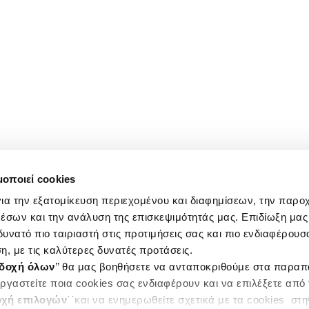
μοποιεί cookies
ια την εξατομίκευση περιεχομένου και διαφημίσεων, την παρο
έσων και την ανάλυση της επισκεψιμότητάς μας. Επιδίωξη μας 
υνατό πιο ταιριαστή στις προτιμήσεις σας και πιο ενδιαφέρουσα
η, με τις καλύτερες δυνατές προτάσεις.
δοχή όλων
’’ θα μας βοηθήσετε να ανταποκριθούμε στα παρα
ργαστείτε ποια cookies σας ενδιαφέρουν και να επιλέξετε από
χή επιλογών
΄΄και να ενημερωθείτε σχετικά με τα cookies στ