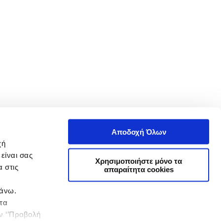
Αποδοχή Όλων
χή
είναι σας
Χρησιμοποιήστε μόνο τα
 στις
απαραίτητα cookies
πάνω.
 τα
ην ‘’Προβολή