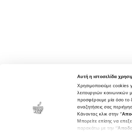
Αυτή η ιστοσελίδα χρησι
Χρησιμοποιούμε cookies γ
λειτουργιών κοινωνικών μ
προσφέρουμε μία όσο το δ
αναζητήσεις σας περιήγησ
Κάνοντας κλικ στην ‘’
Απο
Μπορείτε επίσης να επεξε
παρακάτω με την ‘’
Αποδο