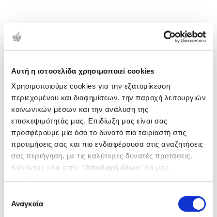
Αυτή η ιστοσελίδα χρησιμοποιεί cookies
Χρησιμοποιούμε cookies για την εξατομίκευση
περιεχομένου και διαφημίσεων, την παροχή λειτουργιών
κοινωνικών μέσων και την ανάλυση της
επισκεψιμότητάς μας. Επιδίωξη μας είναι σας
προσφέρουμε μία όσο το δυνατό πιο ταιριαστή στις
προτιμήσεις σας και πιο ενδιαφέρουσα στις αναζητήσεις
σας περιήγηση, με τις καλύτερες δυνατές προτάσεις.
Κάνοντας κλικ στην ‘’
Αποδοχή όλων
’’ θα μας
βοηθήσετε να ανταποκριθούμε στα παραπάνω.
Μπορείτε επίσης να επεξεργαστείτε ποια cookies σας
Επιλογή
ενδιαφέρουν και να επιλέξετε από τα παρακάτω με την
Αναγκαία
συγκατάθεσης
‘’
Αποδοχή επιλογών
΄΄και να ενημερωθείτε σχετικά με