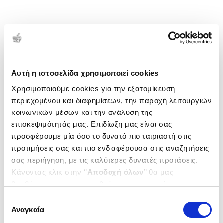
Αυτή η ιστοσελίδα χρησιμοποιεί cookies
Χρησιμοποιούμε cookies για την εξατομίκευση
περιεχομένου και διαφημίσεων, την παροχή λειτουργιών
κοινωνικών μέσων και την ανάλυση της
επισκεψιμότητάς μας. Επιδίωξη μας είναι σας
προσφέρουμε μία όσο το δυνατό πιο ταιριαστή στις
προτιμήσεις σας και πιο ενδιαφέρουσα στις αναζητήσεις
σας περιήγηση, με τις καλύτερες δυνατές προτάσεις.
Κάνοντας κλικ στην ‘’
Αποδοχή όλων
’’ θα μας
βοηθήσετε να ανταποκριθούμε στα παραπάνω.
Μπορείτε επίσης να επεξεργαστείτε ποια cookies σας
Επιλογή
ενδιαφέρουν και να επιλέξετε από τα παρακάτω με την
Αναγκαία
συγκατάθεσης
‘’
Αποδοχή επιλογών
΄΄και να ενημερωθείτε σχετικά με