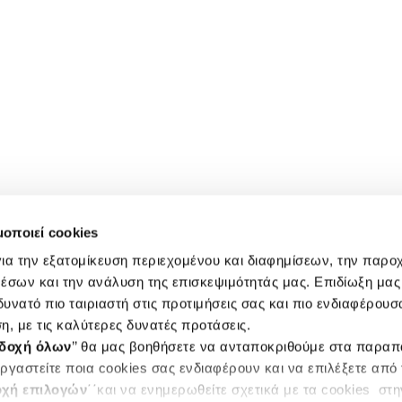
μοποιεί cookies
ια την εξατομίκευση περιεχομένου και διαφημίσεων, την παρο
έσων και την ανάλυση της επισκεψιμότητάς μας. Επιδίωξη μας 
υνατό πιο ταιριαστή στις προτιμήσεις σας και πιο ενδιαφέρουσα
η, με τις καλύτερες δυνατές προτάσεις.
δοχή όλων
’’ θα μας βοηθήσετε να ανταποκριθούμε στα παρα
ργαστείτε ποια cookies σας ενδιαφέρουν και να επιλέξετε από
χή επιλογών
΄΄και να ενημερωθείτε σχετικά με τα cookies στ