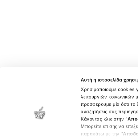
Αυτή η ιστοσελίδα χρησι
Χρησιμοποιούμε cookies γ
λειτουργιών κοινωνικών μ
προσφέρουμε μία όσο το δ
αναζητήσεις σας περιήγησ
Κάνοντας κλικ στην ‘’
Απο
Μπορείτε επίσης να επεξε
παρακάτω με την ‘’
Αποδο