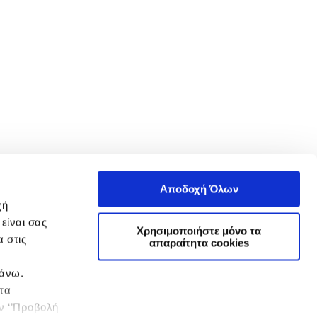
Αποδοχή Όλων
χή
είναι σας
Χρησιμοποιήστε μόνο τα
 στις
απαραίτητα cookies
πάνω.
 τα
ην ‘’Προβολή