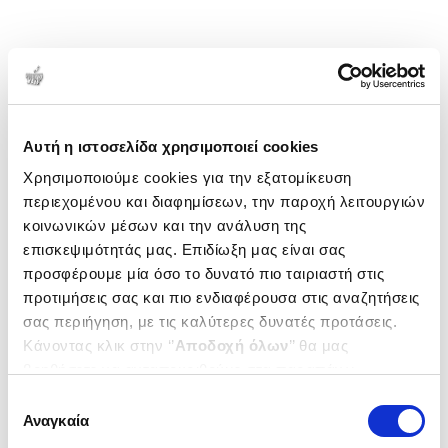
Αυτή η ιστοσελίδα χρησιμοποιεί cookies
Χρησιμοποιούμε cookies για την εξατομίκευση
περιεχομένου και διαφημίσεων, την παροχή λειτουργιών
κοινωνικών μέσων και την ανάλυση της
επισκεψιμότητάς μας. Επιδίωξη μας είναι σας
προσφέρουμε μία όσο το δυνατό πιο ταιριαστή στις
προτιμήσεις σας και πιο ενδιαφέρουσα στις αναζητήσεις
σας περιήγηση, με τις καλύτερες δυνατές προτάσεις.
Κάνοντας κλικ στην ‘’
Αποδοχή όλων
’’ θα μας
βοηθήσετε να ανταποκριθούμε στα παραπάνω.
Μπορείτε επίσης να επεξεργαστείτε ποια cookies σας
Επιλογή
ενδιαφέρουν και να επιλέξετε από τα παρακάτω με την
Αναγκαία
συγκατάθεσης
‘’
Αποδοχή επιλογών
΄΄και να ενημερωθείτε σχετικά με