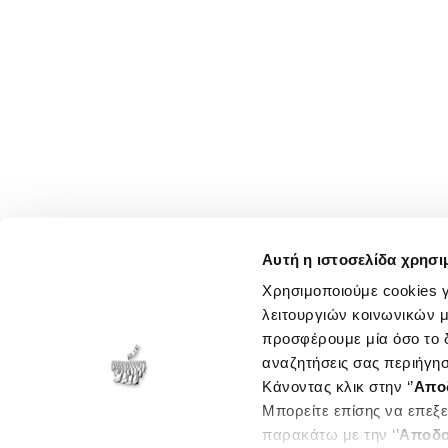
Αυτή η ιστοσελίδα χρησι
Χρησιμοποιούμε cookies γ
λειτουργιών κοινωνικών μ
προσφέρουμε μία όσο το δ
αναζητήσεις σας περιήγησ
Κάνοντας κλικ στην ‘’
Απο
Μπορείτε επίσης να επεξε
παρακάτω με την ‘’
Αποδο