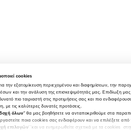
μοποιεί cookies
ια την εξατομίκευση περιεχομένου και διαφημίσεων, την παρο
έσων και την ανάλυση της επισκεψιμότητάς μας. Επιδίωξη μας 
υνατό πιο ταιριαστή στις προτιμήσεις σας και πιο ενδιαφέρουσα
η, με τις καλύτερες δυνατές προτάσεις.
δοχή όλων
’’ θα μας βοηθήσετε να ανταποκριθούμε στα παρα
ργαστείτε ποια cookies σας ενδιαφέρουν και να επιλέξετε από
χή επιλογών
΄΄και να ενημερωθείτε σχετικά με τα cookies στ