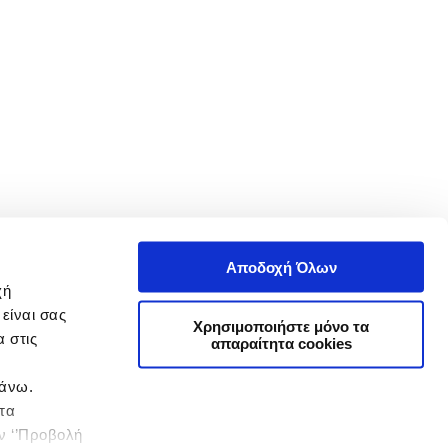
Αποδοχή Όλων
χή
είναι σας
Χρησιμοποιήστε μόνο τα
 στις
απαραίτητα cookies
πάνω.
 τα
ην ‘’Προβολή