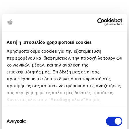
Αυτή η ιστοσελίδα χρησιμοποιεί cookies
Χρησιμοποιούμε cookies για την εξατομίκευση
περιεχομένου και διαφημίσεων, την παροχή λειτουργιών
κοινωνικών μέσων και την ανάλυση της
επισκεψιμότητάς μας. Επιδίωξη μας είναι σας
προσφέρουμε μία όσο το δυνατό πιο ταιριαστή στις
προτιμήσεις σας και πιο ενδιαφέρουσα στις αναζητήσεις
σας περιήγηση, με τις καλύτερες δυνατές προτάσεις.
Κάνοντας κλικ στην ‘’
Αποδοχή όλων
’’ θα μας
βοηθήσετε να ανταποκριθούμε στα παραπάνω.
Μπορείτε επίσης να επεξεργαστείτε ποια cookies σας
Επιλογή
ενδιαφέρουν και να επιλέξετε από τα παρακάτω με την
Αναγκαία
συγκατάθεσης
‘’
Αποδοχή επιλογών
΄΄και να ενημερωθείτε σχετικά με