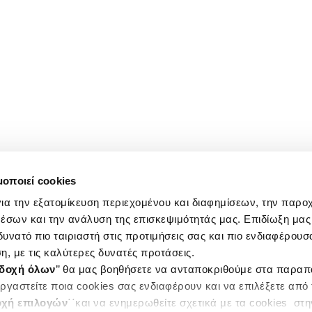
μοποιεί cookies
ια την εξατομίκευση περιεχομένου και διαφημίσεων, την παρο
έσων και την ανάλυση της επισκεψιμότητάς μας. Επιδίωξη μας 
υνατό πιο ταιριαστή στις προτιμήσεις σας και πιο ενδιαφέρουσα
η, με τις καλύτερες δυνατές προτάσεις.
δοχή όλων
’’ θα μας βοηθήσετε να ανταποκριθούμε στα παρα
ργαστείτε ποια cookies σας ενδιαφέρουν και να επιλέξετε από
χή επιλογών
΄΄και να ενημερωθείτε σχετικά με τα cookies στ