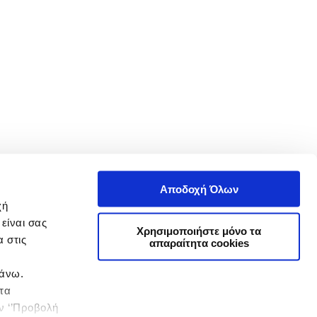
Αποδοχή Όλων
χή
είναι σας
Χρησιμοποιήστε μόνο τα
 στις
απαραίτητα cookies
πάνω.
 τα
ην ‘’Προβολή