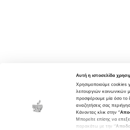
Αυτή η ιστοσελίδα χρησι
Χρησιμοποιούμε cookies γ
λειτουργιών κοινωνικών μ
προσφέρουμε μία όσο το δ
αναζητήσεις σας περιήγησ
Κάνοντας κλικ στην ‘’
Απο
Μπορείτε επίσης να επεξε
παρακάτω με την ‘’
Αποδο