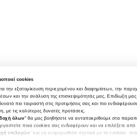
μοποιεί cookies
ια την εξατομίκευση περιεχομένου και διαφημίσεων, την παρο
έσων και την ανάλυση της επισκεψιμότητάς μας. Επιδίωξη μας 
υνατό πιο ταιριαστή στις προτιμήσεις σας και πιο ενδιαφέρουσα
η, με τις καλύτερες δυνατές προτάσεις.
δοχή όλων
’’ θα μας βοηθήσετε να ανταποκριθούμε στα παρα
ργαστείτε ποια cookies σας ενδιαφέρουν και να επιλέξετε από
χή επιλογών
΄΄και να ενημερωθείτε σχετικά με τα cookies στ