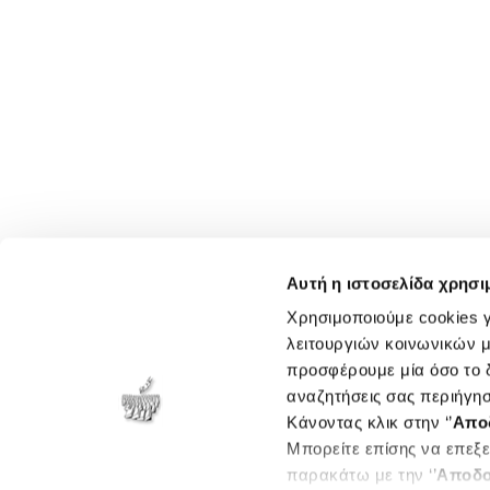
Αυτή η ιστοσελίδα χρησι
Χρησιμοποιούμε cookies γ
λειτουργιών κοινωνικών μ
προσφέρουμε μία όσο το δ
αναζητήσεις σας περιήγησ
Κάνοντας κλικ στην ‘’
Απο
Μπορείτε επίσης να επεξε
παρακάτω με την ‘’
Αποδο