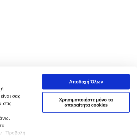
Αποδοχή Όλων
χή
είναι σας
Χρησιμοποιήστε μόνο τα
 στις
απαραίτητα cookies
πάνω.
 τα
ην ‘’Προβολή