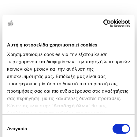
Αυτή η ιστοσελίδα χρησιμοποιεί cookies
Χρησιμοποιούμε cookies για την εξατομίκευση
περιεχομένου και διαφημίσεων, την παροχή λειτουργιών
κοινωνικών μέσων και την ανάλυση της
επισκεψιμότητάς μας. Επιδίωξη μας είναι σας
προσφέρουμε μία όσο το δυνατό πιο ταιριαστή στις
προτιμήσεις σας και πιο ενδιαφέρουσα στις αναζητήσεις
σας περιήγηση, με τις καλύτερες δυνατές προτάσεις.
Κάνοντας κλικ στην ‘’
Αποδοχή όλων
’’ θα μας
βοηθήσετε να ανταποκριθούμε στα παραπάνω.
Μπορείτε επίσης να επεξεργαστείτε ποια cookies σας
Επιλογή
ενδιαφέρουν και να επιλέξετε από τα παρακάτω με την
Αναγκαία
συγκατάθεσης
‘’
Αποδοχή επιλογών
΄΄και να ενημερωθείτε σχετικά με