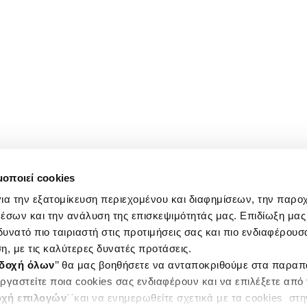
μοποιεί cookies
ια την εξατομίκευση περιεχομένου και διαφημίσεων, την παρο
έσων και την ανάλυση της επισκεψιμότητάς μας. Επιδίωξη μας 
υνατό πιο ταιριαστή στις προτιμήσεις σας και πιο ενδιαφέρουσα
η, με τις καλύτερες δυνατές προτάσεις.
δοχή όλων
’’ θα μας βοηθήσετε να ανταποκριθούμε στα παρα
ργαστείτε ποια cookies σας ενδιαφέρουν και να επιλέξετε από
χή επιλογών
΄΄και να ενημερωθείτε σχετικά με τα cookies στ