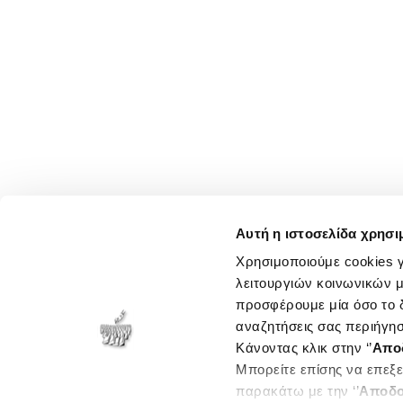
Αυτή η ιστοσελίδα χρησι
Χρησιμοποιούμε cookies γ
λειτουργιών κοινωνικών μ
προσφέρουμε μία όσο το δ
αναζητήσεις σας περιήγησ
Κάνοντας κλικ στην ‘’
Απο
Μπορείτε επίσης να επεξε
παρακάτω με την ‘’
Αποδο