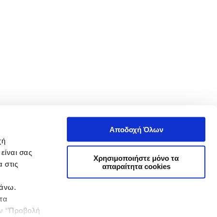
Αποδοχή Όλων
χή
είναι σας
Χρησιμοποιήστε μόνο τα
 στις
απαραίτητα cookies
πάνω.
 τα
ην ‘’Προβολή