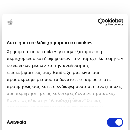
Αυτή η ιστοσελίδα χρησιμοποιεί cookies
Χρησιμοποιούμε cookies για την εξατομίκευση
περιεχομένου και διαφημίσεων, την παροχή λειτουργιών
κοινωνικών μέσων και την ανάλυση της
επισκεψιμότητάς μας. Επιδίωξη μας είναι σας
προσφέρουμε μία όσο το δυνατό πιο ταιριαστή στις
προτιμήσεις σας και πιο ενδιαφέρουσα στις αναζητήσεις
σας περιήγηση, με τις καλύτερες δυνατές προτάσεις.
Κάνοντας κλικ στην ‘’
Αποδοχή όλων
’’ θα μας
βοηθήσετε να ανταποκριθούμε στα παραπάνω.
Μπορείτε επίσης να επεξεργαστείτε ποια cookies σας
Επιλογή
ενδιαφέρουν και να επιλέξετε από τα παρακάτω με την
Αναγκαία
συγκατάθεσης
‘’
Αποδοχή επιλογών
΄΄και να ενημερωθείτε σχετικά με