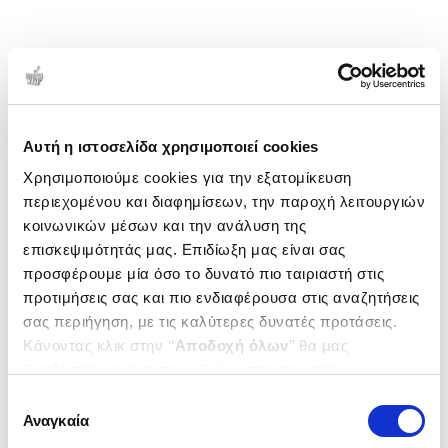
Αυτή η ιστοσελίδα χρησιμοποιεί cookies
Χρησιμοποιούμε cookies για την εξατομίκευση
περιεχομένου και διαφημίσεων, την παροχή λειτουργιών
κοινωνικών μέσων και την ανάλυση της
επισκεψιμότητάς μας. Επιδίωξη μας είναι σας
προσφέρουμε μία όσο το δυνατό πιο ταιριαστή στις
προτιμήσεις σας και πιο ενδιαφέρουσα στις αναζητήσεις
σας περιήγηση, με τις καλύτερες δυνατές προτάσεις.
Κάνοντας κλικ στην ‘’
Αποδοχή όλων
’’ θα μας
βοηθήσετε να ανταποκριθούμε στα παραπάνω.
Μπορείτε επίσης να επεξεργαστείτε ποια cookies σας
Επιλογή
ενδιαφέρουν και να επιλέξετε από τα παρακάτω με την
Αναγκαία
συγκατάθεσης
‘’
Αποδοχή επιλογών
΄΄και να ενημερωθείτε σχετικά με