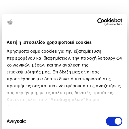
Αυτή η ιστοσελίδα χρησιμοποιεί cookies
Χρησιμοποιούμε cookies για την εξατομίκευση
περιεχομένου και διαφημίσεων, την παροχή λειτουργιών
κοινωνικών μέσων και την ανάλυση της
επισκεψιμότητάς μας. Επιδίωξη μας είναι σας
προσφέρουμε μία όσο το δυνατό πιο ταιριαστή στις
προτιμήσεις σας και πιο ενδιαφέρουσα στις αναζητήσεις
σας περιήγηση, με τις καλύτερες δυνατές προτάσεις.
Κάνοντας κλικ στην ‘’
Αποδοχή όλων
’’ θα μας
βοηθήσετε να ανταποκριθούμε στα παραπάνω.
Μπορείτε επίσης να επεξεργαστείτε ποια cookies σας
Επιλογή
ενδιαφέρουν και να επιλέξετε από τα παρακάτω με την
Αναγκαία
συγκατάθεσης
‘’
Αποδοχή επιλογών
΄΄και να ενημερωθείτε σχετικά με