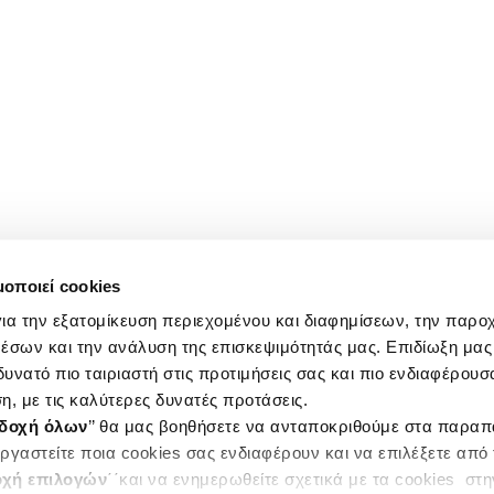
μοποιεί cookies
ια την εξατομίκευση περιεχομένου και διαφημίσεων, την παρο
έσων και την ανάλυση της επισκεψιμότητάς μας. Επιδίωξη μας 
υνατό πιο ταιριαστή στις προτιμήσεις σας και πιο ενδιαφέρουσα
η, με τις καλύτερες δυνατές προτάσεις.
δοχή όλων
’’ θα μας βοηθήσετε να ανταποκριθούμε στα παρα
ργαστείτε ποια cookies σας ενδιαφέρουν και να επιλέξετε από
χή επιλογών
΄΄και να ενημερωθείτε σχετικά με τα cookies στ