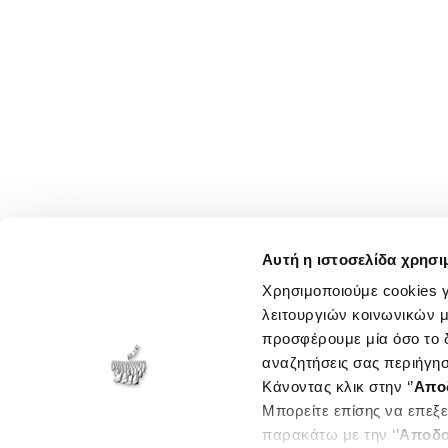
Αυτή η ιστοσελίδα χρησι
Χρησιμοποιούμε cookies γ
λειτουργιών κοινωνικών μ
προσφέρουμε μία όσο το δ
αναζητήσεις σας περιήγησ
Κάνοντας κλικ στην ‘’
Απο
Μπορείτε επίσης να επεξε
παρακάτω με την ‘’
Αποδο