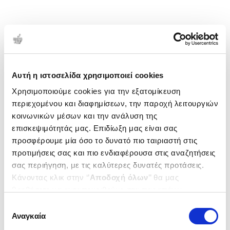
Αυτή η ιστοσελίδα χρησιμοποιεί cookies
Χρησιμοποιούμε cookies για την εξατομίκευση
περιεχομένου και διαφημίσεων, την παροχή λειτουργιών
κοινωνικών μέσων και την ανάλυση της
επισκεψιμότητάς μας. Επιδίωξη μας είναι σας
προσφέρουμε μία όσο το δυνατό πιο ταιριαστή στις
προτιμήσεις σας και πιο ενδιαφέρουσα στις αναζητήσεις
σας περιήγηση, με τις καλύτερες δυνατές προτάσεις.
Κάνοντας κλικ στην ‘’
Αποδοχή όλων
’’ θα μας
βοηθήσετε να ανταποκριθούμε στα παραπάνω.
Μπορείτε επίσης να επεξεργαστείτε ποια cookies σας
Επιλογή
ενδιαφέρουν και να επιλέξετε από τα παρακάτω με την
Αναγκαία
συγκατάθεσης
‘’
Αποδοχή επιλογών
΄΄και να ενημερωθείτε σχετικά με