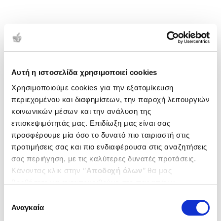
Αυτή η ιστοσελίδα χρησιμοποιεί cookies
Χρησιμοποιούμε cookies για την εξατομίκευση
περιεχομένου και διαφημίσεων, την παροχή λειτουργιών
κοινωνικών μέσων και την ανάλυση της
επισκεψιμότητάς μας. Επιδίωξη μας είναι σας
προσφέρουμε μία όσο το δυνατό πιο ταιριαστή στις
προτιμήσεις σας και πιο ενδιαφέρουσα στις αναζητήσεις
σας περιήγηση, με τις καλύτερες δυνατές προτάσεις.
Κάνοντας κλικ στην ‘’
Αποδοχή όλων
’’ θα μας
βοηθήσετε να ανταποκριθούμε στα παραπάνω.
Μπορείτε επίσης να επεξεργαστείτε ποια cookies σας
Επιλογή
ενδιαφέρουν και να επιλέξετε από τα παρακάτω με την
Αναγκαία
συγκατάθεσης
‘’
Αποδοχή επιλογών
΄΄και να ενημερωθείτε σχετικά με