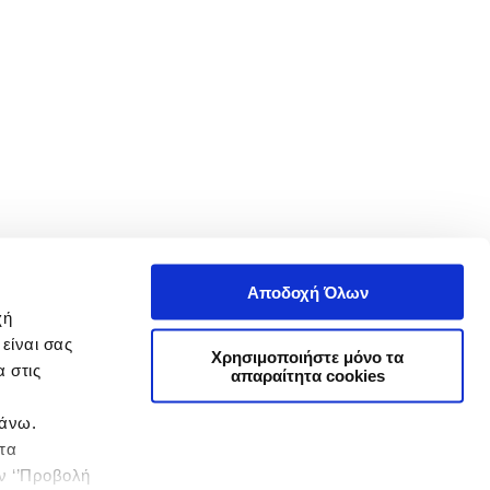
Αποδοχή Όλων
χή
είναι σας
Χρησιμοποιήστε μόνο τα
 στις
απαραίτητα cookies
πάνω.
 τα
ην ‘’Προβολή