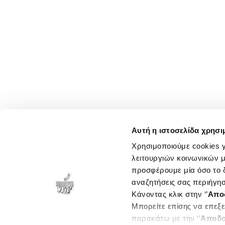
Αυτή η ιστοσελίδα χρησι
Χρησιμοποιούμε cookies γ
λειτουργιών κοινωνικών μ
προσφέρουμε μία όσο το δ
αναζητήσεις σας περιήγησ
Κάνοντας κλικ στην ‘’
Απο
Μπορείτε επίσης να επεξε
παρακάτω με την ‘’
Αποδο