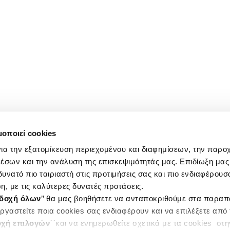
μοποιεί cookies
ια την εξατομίκευση περιεχομένου και διαφημίσεων, την παρο
έσων και την ανάλυση της επισκεψιμότητάς μας. Επιδίωξη μας 
υνατό πιο ταιριαστή στις προτιμήσεις σας και πιο ενδιαφέρουσα
η, με τις καλύτερες δυνατές προτάσεις.
δοχή όλων
’’ θα μας βοηθήσετε να ανταποκριθούμε στα παρα
ργαστείτε ποια cookies σας ενδιαφέρουν και να επιλέξετε από
χή επιλογών
΄΄και να ενημερωθείτε σχετικά με τα cookies στ