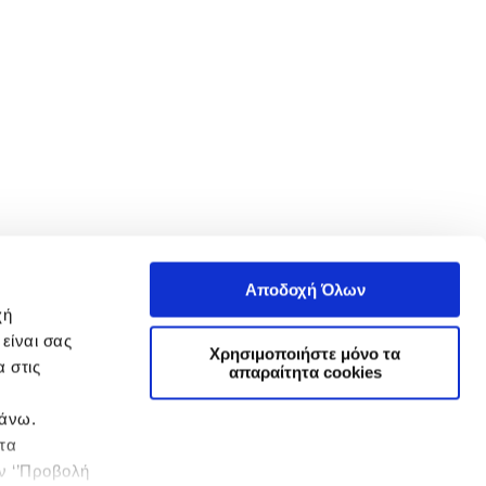
Αποδοχή Όλων
χή
είναι σας
Χρησιμοποιήστε μόνο τα
 στις
απαραίτητα cookies
πάνω.
 τα
ην ‘’Προβολή