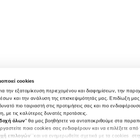
μοποιεί cookies
ια την εξατομίκευση περιεχομένου και διαφημίσεων, την παρο
έσων και την ανάλυση της επισκεψιμότητάς μας. Επιδίωξη μας 
υνατό πιο ταιριαστή στις προτιμήσεις σας και πιο ενδιαφέρουσα
η, με τις καλύτερες δυνατές προτάσεις.
δοχή όλων
’’ θα μας βοηθήσετε να ανταποκριθούμε στα παρα
ργαστείτε ποια cookies σας ενδιαφέρουν και να επιλέξετε από
χή επιλογών
΄΄και να ενημερωθείτε σχετικά με τα cookies στ