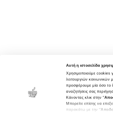
Αυτή η ιστοσελίδα χρησι
Χρησιμοποιούμε cookies γ
λειτουργιών κοινωνικών μ
προσφέρουμε μία όσο το δ
αναζητήσεις σας περιήγησ
Κάνοντας κλικ στην ‘’
Απο
Μπορείτε επίσης να επεξε
παρακάτω με την ‘’
Αποδο