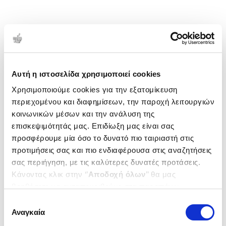
Αυτή η ιστοσελίδα χρησιμοποιεί cookies
Χρησιμοποιούμε cookies για την εξατομίκευση
περιεχομένου και διαφημίσεων, την παροχή λειτουργιών
κοινωνικών μέσων και την ανάλυση της
επισκεψιμότητάς μας. Επιδίωξη μας είναι σας
προσφέρουμε μία όσο το δυνατό πιο ταιριαστή στις
προτιμήσεις σας και πιο ενδιαφέρουσα στις αναζητήσεις
σας περιήγηση, με τις καλύτερες δυνατές προτάσεις.
Κάνοντας κλικ στην ‘’
Αποδοχή όλων
’’ θα μας
βοηθήσετε να ανταποκριθούμε στα παραπάνω.
Μπορείτε επίσης να επεξεργαστείτε ποια cookies σας
Επιλογή
ενδιαφέρουν και να επιλέξετε από τα παρακάτω με την
Αναγκαία
συγκατάθεσης
‘’
Αποδοχή επιλογών
΄΄και να ενημερωθείτε σχετικά με