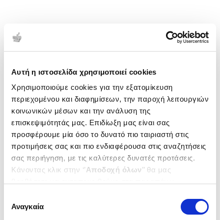
Αυτή η ιστοσελίδα χρησιμοποιεί cookies
Χρησιμοποιούμε cookies για την εξατομίκευση
περιεχομένου και διαφημίσεων, την παροχή λειτουργιών
κοινωνικών μέσων και την ανάλυση της
επισκεψιμότητάς μας. Επιδίωξη μας είναι σας
προσφέρουμε μία όσο το δυνατό πιο ταιριαστή στις
προτιμήσεις σας και πιο ενδιαφέρουσα στις αναζητήσεις
σας περιήγηση, με τις καλύτερες δυνατές προτάσεις.
Κάνοντας κλικ στην ‘’
Αποδοχή όλων
’’ θα μας
βοηθήσετε να ανταποκριθούμε στα παραπάνω.
Μπορείτε επίσης να επεξεργαστείτε ποια cookies σας
Επιλογή
ενδιαφέρουν και να επιλέξετε από τα παρακάτω με την
Αναγκαία
συγκατάθεσης
‘’
Αποδοχή επιλογών
΄΄και να ενημερωθείτε σχετικά με