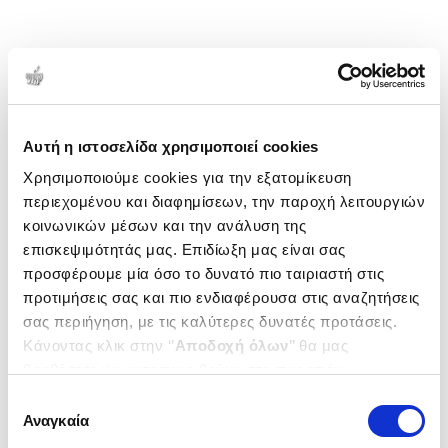
Αυτή η ιστοσελίδα χρησιμοποιεί cookies
Χρησιμοποιούμε cookies για την εξατομίκευση
περιεχομένου και διαφημίσεων, την παροχή λειτουργιών
κοινωνικών μέσων και την ανάλυση της
επισκεψιμότητάς μας. Επιδίωξη μας είναι σας
προσφέρουμε μία όσο το δυνατό πιο ταιριαστή στις
προτιμήσεις σας και πιο ενδιαφέρουσα στις αναζητήσεις
σας περιήγηση, με τις καλύτερες δυνατές προτάσεις.
Κάνοντας κλικ στην ‘’
Αποδοχή όλων
’’ θα μας
βοηθήσετε να ανταποκριθούμε στα παραπάνω.
Μπορείτε επίσης να επεξεργαστείτε ποια cookies σας
Επιλογή
ενδιαφέρουν και να επιλέξετε από τα παρακάτω με την
Αναγκαία
συγκατάθεσης
‘’
Αποδοχή επιλογών
΄΄και να ενημερωθείτε σχετικά με