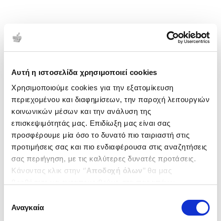
Αυτή η ιστοσελίδα χρησιμοποιεί cookies
Χρησιμοποιούμε cookies για την εξατομίκευση
περιεχομένου και διαφημίσεων, την παροχή λειτουργιών
κοινωνικών μέσων και την ανάλυση της
επισκεψιμότητάς μας. Επιδίωξη μας είναι σας
προσφέρουμε μία όσο το δυνατό πιο ταιριαστή στις
προτιμήσεις σας και πιο ενδιαφέρουσα στις αναζητήσεις
σας περιήγηση, με τις καλύτερες δυνατές προτάσεις.
Κάνοντας κλικ στην ‘’
Αποδοχή όλων
’’ θα μας
βοηθήσετε να ανταποκριθούμε στα παραπάνω.
Μπορείτε επίσης να επεξεργαστείτε ποια cookies σας
Επιλογή
ενδιαφέρουν και να επιλέξετε από τα παρακάτω με την
Αναγκαία
συγκατάθεσης
‘’
Αποδοχή επιλογών
΄΄και να ενημερωθείτε σχετικά με