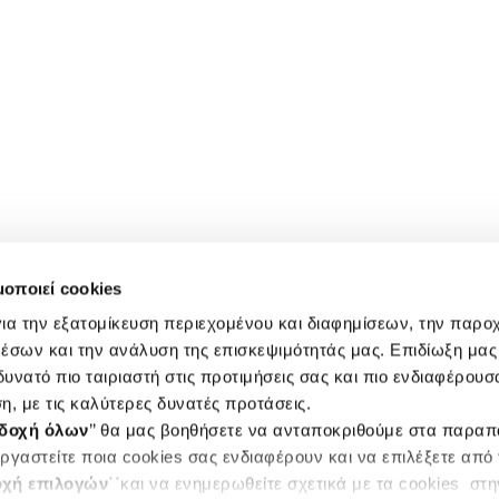
μοποιεί cookies
ια την εξατομίκευση περιεχομένου και διαφημίσεων, την παρο
έσων και την ανάλυση της επισκεψιμότητάς μας. Επιδίωξη μας 
υνατό πιο ταιριαστή στις προτιμήσεις σας και πιο ενδιαφέρουσα
η, με τις καλύτερες δυνατές προτάσεις.
δοχή όλων
’’ θα μας βοηθήσετε να ανταποκριθούμε στα παρα
ργαστείτε ποια cookies σας ενδιαφέρουν και να επιλέξετε από
χή επιλογών
΄΄και να ενημερωθείτε σχετικά με τα cookies στ