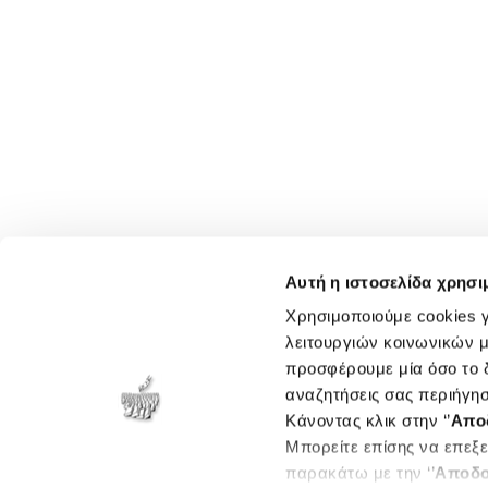
Αυτή η ιστοσελίδα χρησι
Χρησιμοποιούμε cookies γ
λειτουργιών κοινωνικών μ
προσφέρουμε μία όσο το δ
αναζητήσεις σας περιήγησ
Κάνοντας κλικ στην ‘’
Απο
Μπορείτε επίσης να επεξε
παρακάτω με την ‘’
Αποδο