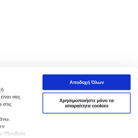
Αποδοχή Όλων
χή
είναι σας
Χρησιμοποιήστε μόνο τα
 στις
απαραίτητα cookies
πάνω.
 τα
ην ‘’Προβολή