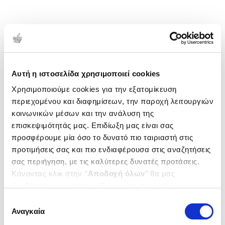
Αυτή η ιστοσελίδα χρησιμοποιεί cookies
Χρησιμοποιούμε cookies για την εξατομίκευση
περιεχομένου και διαφημίσεων, την παροχή λειτουργιών
κοινωνικών μέσων και την ανάλυση της
επισκεψιμότητάς μας. Επιδίωξη μας είναι σας
προσφέρουμε μία όσο το δυνατό πιο ταιριαστή στις
προτιμήσεις σας και πιο ενδιαφέρουσα στις αναζητήσεις
σας περιήγηση, με τις καλύτερες δυνατές προτάσεις.
Κάνοντας κλικ στην ‘’
Αποδοχή όλων
’’ θα μας
βοηθήσετε να ανταποκριθούμε στα παραπάνω.
Μπορείτε επίσης να επεξεργαστείτε ποια cookies σας
Επιλογή
ενδιαφέρουν και να επιλέξετε από τα παρακάτω με την
Αναγκαία
συγκατάθεσης
‘’
Αποδοχή επιλογών
΄΄και να ενημερωθείτε σχετικά με