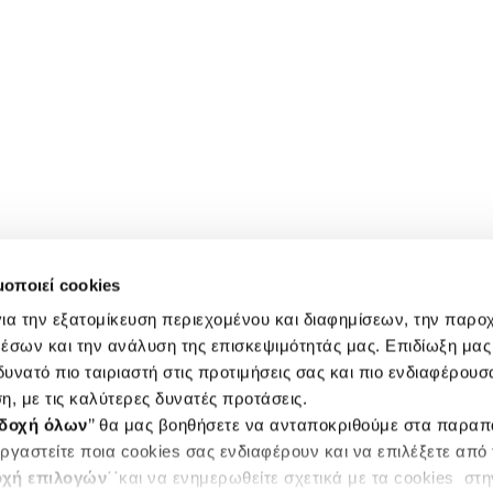
μοποιεί cookies
ια την εξατομίκευση περιεχομένου και διαφημίσεων, την παρο
έσων και την ανάλυση της επισκεψιμότητάς μας. Επιδίωξη μας 
υνατό πιο ταιριαστή στις προτιμήσεις σας και πιο ενδιαφέρουσα
η, με τις καλύτερες δυνατές προτάσεις.
δοχή όλων
’’ θα μας βοηθήσετε να ανταποκριθούμε στα παρα
ργαστείτε ποια cookies σας ενδιαφέρουν και να επιλέξετε από
χή επιλογών
΄΄και να ενημερωθείτε σχετικά με τα cookies στ