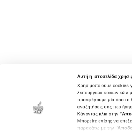
Αυτή η ιστοσελίδα χρησι
Χρησιμοποιούμε cookies γ
λειτουργιών κοινωνικών μ
προσφέρουμε μία όσο το δ
αναζητήσεις σας περιήγησ
Κάνοντας κλικ στην ‘’
Απο
Μπορείτε επίσης να επεξε
παρακάτω με την ‘’
Αποδο