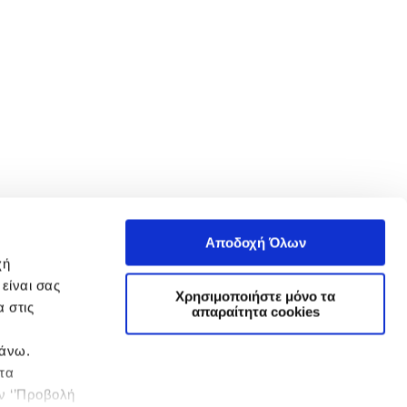
Αποδοχή Όλων
χή
είναι σας
Χρησιμοποιήστε μόνο τα
 στις
απαραίτητα cookies
πάνω.
 τα
ην ‘’Προβολή