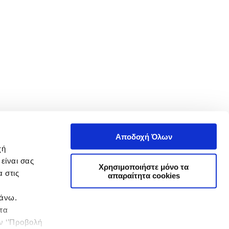
Αποδοχή Όλων
χή
είναι σας
Χρησιμοποιήστε μόνο τα
 στις
απαραίτητα cookies
πάνω.
 τα
ην ‘’Προβολή