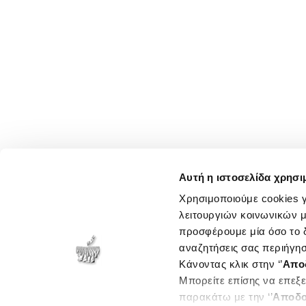
Αυτή η ιστοσελίδα χρησι
Χρησιμοποιούμε cookies γ
λειτουργιών κοινωνικών μ
προσφέρουμε μία όσο το δ
αναζητήσεις σας περιήγησ
Κάνοντας κλικ στην ‘’
Απο
Μπορείτε επίσης να επεξε
παρακάτω με την ‘’
Αποδο