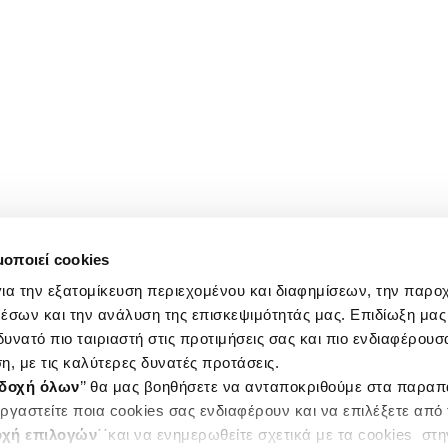
μοποιεί cookies
ια την εξατομίκευση περιεχομένου και διαφημίσεων, την παρο
έσων και την ανάλυση της επισκεψιμότητάς μας. Επιδίωξη μας 
υνατό πιο ταιριαστή στις προτιμήσεις σας και πιο ενδιαφέρουσα
η, με τις καλύτερες δυνατές προτάσεις.
δοχή όλων
’’ θα μας βοηθήσετε να ανταποκριθούμε στα παρα
ργαστείτε ποια cookies σας ενδιαφέρουν και να επιλέξετε από
χή επιλογών
΄΄και να ενημερωθείτε σχετικά με τα cookies στ