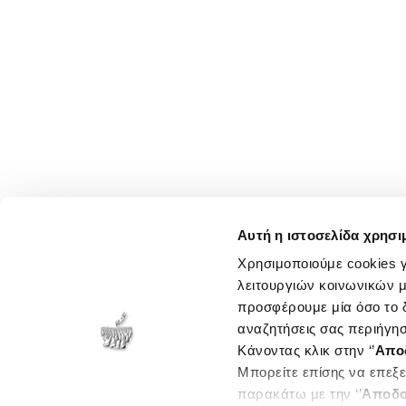
Αυτή η ιστοσελίδα χρησι
Χρησιμοποιούμε cookies γ
λειτουργιών κοινωνικών μ
προσφέρουμε μία όσο το δ
αναζητήσεις σας περιήγησ
Κάνοντας κλικ στην ‘’
Απο
Μπορείτε επίσης να επεξε
παρακάτω με την ‘’
Αποδο