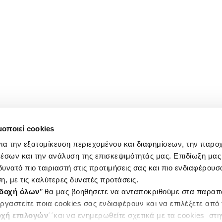
μοποιεί cookies
ια την εξατομίκευση περιεχομένου και διαφημίσεων, την παρο
έσων και την ανάλυση της επισκεψιμότητάς μας. Επιδίωξη μας 
υνατό πιο ταιριαστή στις προτιμήσεις σας και πιο ενδιαφέρουσα
η, με τις καλύτερες δυνατές προτάσεις.
δοχή όλων
’’ θα μας βοηθήσετε να ανταποκριθούμε στα παρα
ργαστείτε ποια cookies σας ενδιαφέρουν και να επιλέξετε από
χή επιλογών
΄΄και να ενημερωθείτε σχετικά με τα cookies στ