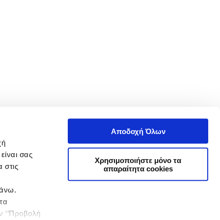
Αποδοχή Όλων
χή
είναι σας
Χρησιμοποιήστε μόνο τα
 στις
απαραίτητα cookies
πάνω.
 τα
ην ‘’Προβολή