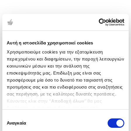
Αυτή η ιστοσελίδα χρησιμοποιεί cookies
Χρησιμοποιούμε cookies για την εξατομίκευση
περιεχομένου και διαφημίσεων, την παροχή λειτουργιών
κοινωνικών μέσων και την ανάλυση της
επισκεψιμότητάς μας. Επιδίωξη μας είναι σας
προσφέρουμε μία όσο το δυνατό πιο ταιριαστή στις
προτιμήσεις σας και πιο ενδιαφέρουσα στις αναζητήσεις
σας περιήγηση, με τις καλύτερες δυνατές προτάσεις.
Κάνοντας κλικ στην ‘’
Αποδοχή όλων
’’ θα μας
βοηθήσετε να ανταποκριθούμε στα παραπάνω.
Μπορείτε επίσης να επεξεργαστείτε ποια cookies σας
Επιλογή
ενδιαφέρουν και να επιλέξετε από τα παρακάτω με την
Αναγκαία
συγκατάθεσης
‘’
Αποδοχή επιλογών
΄΄και να ενημερωθείτε σχετικά με