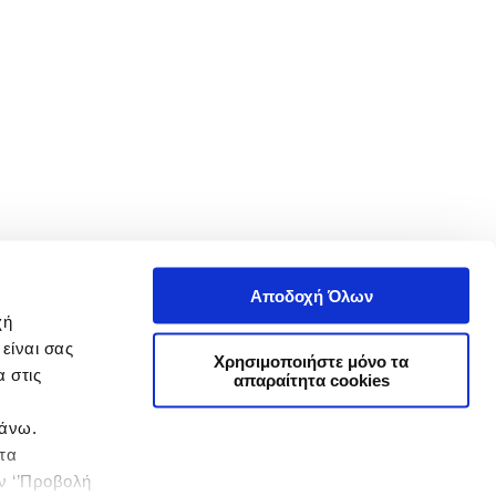
Αποδοχή Όλων
χή
είναι σας
Χρησιμοποιήστε μόνο τα
 στις
απαραίτητα cookies
πάνω.
 τα
ην ‘’Προβολή