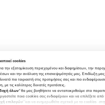
μοποιεί cookies
ια την εξατομίκευση περιεχομένου και διαφημίσεων, την παρο
έσων και την ανάλυση της επισκεψιμότητάς μας. Επιδίωξη μας 
υνατό πιο ταιριαστή στις προτιμήσεις σας και πιο ενδιαφέρουσα
η, με τις καλύτερες δυνατές προτάσεις.
δοχή όλων
’’ θα μας βοηθήσετε να ανταποκριθούμε στα παρα
ργαστείτε ποια cookies σας ενδιαφέρουν και να επιλέξετε από
χή επιλογών
΄΄και να ενημερωθείτε σχετικά με τα cookies στ