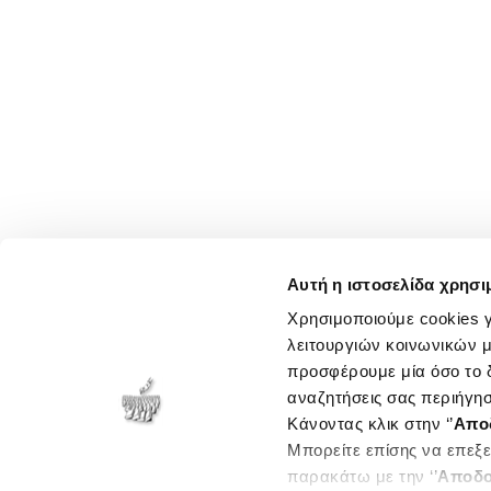
Αυτή η ιστοσελίδα χρησι
Χρησιμοποιούμε cookies γ
λειτουργιών κοινωνικών μ
προσφέρουμε μία όσο το δ
αναζητήσεις σας περιήγησ
Κάνοντας κλικ στην ‘’
Απο
Μπορείτε επίσης να επεξε
παρακάτω με την ‘’
Αποδο