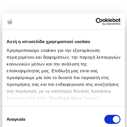
Αυτή η ιστοσελίδα χρησιμοποιεί cookies
Χρησιμοποιούμε cookies για την εξατομίκευση
περιεχομένου και διαφημίσεων, την παροχή λειτουργιών
κοινωνικών μέσων και την ανάλυση της
επισκεψιμότητάς μας. Επιδίωξη μας είναι σας
προσφέρουμε μία όσο το δυνατό πιο ταιριαστή στις
προτιμήσεις σας και πιο ενδιαφέρουσα στις αναζητήσεις
σας περιήγηση, με τις καλύτερες δυνατές προτάσεις.
Κάνοντας κλικ στην ‘’
Αποδοχή όλων
’’ θα μας
βοηθήσετε να ανταποκριθούμε στα παραπάνω.
Μπορείτε επίσης να επεξεργαστείτε ποια cookies σας
Επιλογή
ενδιαφέρουν και να επιλέξετε από τα παρακάτω με την
Αναγκαία
συγκατάθεσης
‘’
Αποδοχή επιλογών
΄΄και να ενημερωθείτε σχετικά με