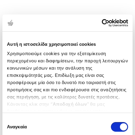
Αυτή η ιστοσελίδα χρησιμοποιεί cookies
Χρησιμοποιούμε cookies για την εξατομίκευση
περιεχομένου και διαφημίσεων, την παροχή λειτουργιών
κοινωνικών μέσων και την ανάλυση της
επισκεψιμότητάς μας. Επιδίωξη μας είναι σας
προσφέρουμε μία όσο το δυνατό πιο ταιριαστή στις
προτιμήσεις σας και πιο ενδιαφέρουσα στις αναζητήσεις
σας περιήγηση, με τις καλύτερες δυνατές προτάσεις.
Κάνοντας κλικ στην ‘’
Αποδοχή όλων
’’ θα μας
βοηθήσετε να ανταποκριθούμε στα παραπάνω.
Μπορείτε επίσης να επεξεργαστείτε ποια cookies σας
Επιλογή
ενδιαφέρουν και να επιλέξετε από τα παρακάτω με την
Αναγκαία
συγκατάθεσης
‘’
Αποδοχή επιλογών
΄΄και να ενημερωθείτε σχετικά με