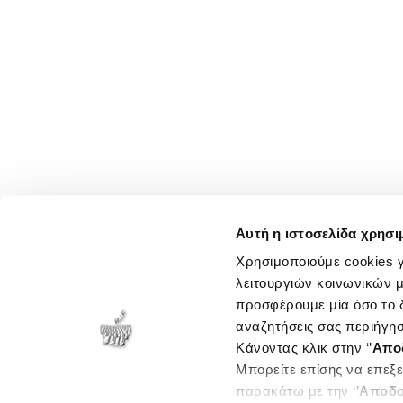
Αυτή η ιστοσελίδα χρησι
Χρησιμοποιούμε cookies γ
λειτουργιών κοινωνικών μ
προσφέρουμε μία όσο το δ
αναζητήσεις σας περιήγησ
Κάνοντας κλικ στην ‘’
Απο
Μπορείτε επίσης να επεξε
παρακάτω με την ‘’
Αποδο