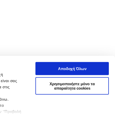
Αποδοχή Όλων
χή
είναι σας
Χρησιμοποιήστε μόνο τα
 στις
απαραίτητα cookies
πάνω.
 τα
ην ‘’Προβολή