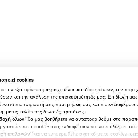
μοποιεί cookies
ια την εξατομίκευση περιεχομένου και διαφημίσεων, την παρο
έσων και την ανάλυση της επισκεψιμότητάς μας. Επιδίωξη μας 
υνατό πιο ταιριαστή στις προτιμήσεις σας και πιο ενδιαφέρουσα
η, με τις καλύτερες δυνατές προτάσεις.
δοχή όλων
’’ θα μας βοηθήσετε να ανταποκριθούμε στα παρα
ργαστείτε ποια cookies σας ενδιαφέρουν και να επιλέξετε από
χή επιλογών
΄΄και να ενημερωθείτε σχετικά με τα cookies στ