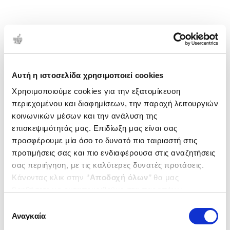
Αυτή η ιστοσελίδα χρησιμοποιεί cookies
Χρησιμοποιούμε cookies για την εξατομίκευση
περιεχομένου και διαφημίσεων, την παροχή λειτουργιών
κοινωνικών μέσων και την ανάλυση της
επισκεψιμότητάς μας. Επιδίωξη μας είναι σας
προσφέρουμε μία όσο το δυνατό πιο ταιριαστή στις
προτιμήσεις σας και πιο ενδιαφέρουσα στις αναζητήσεις
σας περιήγηση, με τις καλύτερες δυνατές προτάσεις.
Κάνοντας κλικ στην ‘’
Αποδοχή όλων
’’ θα μας
βοηθήσετε να ανταποκριθούμε στα παραπάνω.
Μπορείτε επίσης να επεξεργαστείτε ποια cookies σας
Επιλογή
ενδιαφέρουν και να επιλέξετε από τα παρακάτω με την
Αναγκαία
συγκατάθεσης
‘’
Αποδοχή επιλογών
΄΄και να ενημερωθείτε σχετικά με