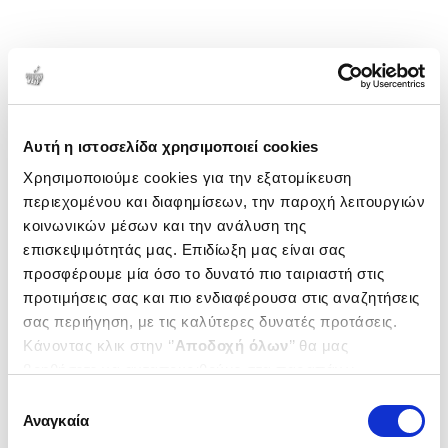
Αυτή η ιστοσελίδα χρησιμοποιεί cookies
Χρησιμοποιούμε cookies για την εξατομίκευση
περιεχομένου και διαφημίσεων, την παροχή λειτουργιών
κοινωνικών μέσων και την ανάλυση της
επισκεψιμότητάς μας. Επιδίωξη μας είναι σας
προσφέρουμε μία όσο το δυνατό πιο ταιριαστή στις
προτιμήσεις σας και πιο ενδιαφέρουσα στις αναζητήσεις
σας περιήγηση, με τις καλύτερες δυνατές προτάσεις.
Κάνοντας κλικ στην ‘’
Αποδοχή όλων
’’ θα μας
βοηθήσετε να ανταποκριθούμε στα παραπάνω.
Μπορείτε επίσης να επεξεργαστείτε ποια cookies σας
Επιλογή
ενδιαφέρουν και να επιλέξετε από τα παρακάτω με την
Αναγκαία
συγκατάθεσης
‘’
Αποδοχή επιλογών
΄΄και να ενημερωθείτε σχετικά με