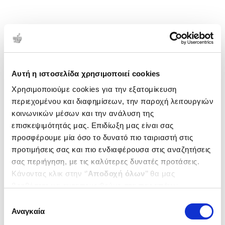
Αυτή η ιστοσελίδα χρησιμοποιεί cookies
Χρησιμοποιούμε cookies για την εξατομίκευση
περιεχομένου και διαφημίσεων, την παροχή λειτουργιών
κοινωνικών μέσων και την ανάλυση της
επισκεψιμότητάς μας. Επιδίωξη μας είναι σας
προσφέρουμε μία όσο το δυνατό πιο ταιριαστή στις
προτιμήσεις σας και πιο ενδιαφέρουσα στις αναζητήσεις
σας περιήγηση, με τις καλύτερες δυνατές προτάσεις.
Κάνοντας κλικ στην ‘’
Αποδοχή όλων
’’ θα μας
βοηθήσετε να ανταποκριθούμε στα παραπάνω.
Μπορείτε επίσης να επεξεργαστείτε ποια cookies σας
Επιλογή
ενδιαφέρουν και να επιλέξετε από τα παρακάτω με την
Αναγκαία
συγκατάθεσης
‘’
Αποδοχή επιλογών
΄΄και να ενημερωθείτε σχετικά με