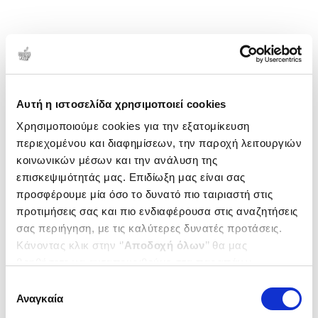
Αυτή η ιστοσελίδα χρησιμοποιεί cookies
Χρησιμοποιούμε cookies για την εξατομίκευση
περιεχομένου και διαφημίσεων, την παροχή λειτουργιών
κοινωνικών μέσων και την ανάλυση της
επισκεψιμότητάς μας. Επιδίωξη μας είναι σας
προσφέρουμε μία όσο το δυνατό πιο ταιριαστή στις
προτιμήσεις σας και πιο ενδιαφέρουσα στις αναζητήσεις
σας περιήγηση, με τις καλύτερες δυνατές προτάσεις.
Κάνοντας κλικ στην ‘’
Αποδοχή όλων
’’ θα μας
βοηθήσετε να ανταποκριθούμε στα παραπάνω.
Μπορείτε επίσης να επεξεργαστείτε ποια cookies σας
Επιλογή
ενδιαφέρουν και να επιλέξετε από τα παρακάτω με την
Αναγκαία
συγκατάθεσης
‘’
Αποδοχή επιλογών
΄΄και να ενημερωθείτε σχετικά με