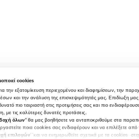
μοποιεί cookies
ια την εξατομίκευση περιεχομένου και διαφημίσεων, την παρο
έσων και την ανάλυση της επισκεψιμότητάς μας. Επιδίωξη μας 
υνατό πιο ταιριαστή στις προτιμήσεις σας και πιο ενδιαφέρουσα
η, με τις καλύτερες δυνατές προτάσεις.
δοχή όλων
’’ θα μας βοηθήσετε να ανταποκριθούμε στα παρα
ργαστείτε ποια cookies σας ενδιαφέρουν και να επιλέξετε από
χή επιλογών
΄΄και να ενημερωθείτε σχετικά με τα cookies στ