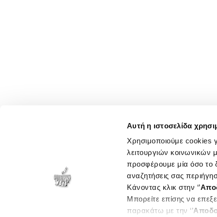
Αυτή η ιστοσελίδα χρησι
Χρησιμοποιούμε cookies γ
λειτουργιών κοινωνικών μ
προσφέρουμε μία όσο το δ
αναζητήσεις σας περιήγησ
Κάνοντας κλικ στην ‘’
Απο
Μπορείτε επίσης να επεξε
παρακάτω με την ‘’
Αποδο