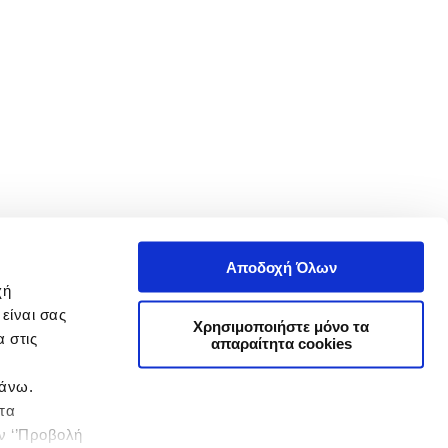
Αποδοχή Όλων
χή
είναι σας
Χρησιμοποιήστε μόνο τα
 στις
απαραίτητα cookies
πάνω.
 τα
ην ‘’Προβολή