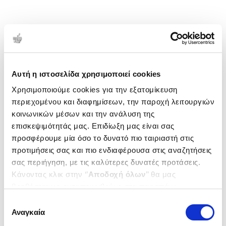
Αυτή η ιστοσελίδα χρησιμοποιεί cookies
Χρησιμοποιούμε cookies για την εξατομίκευση
περιεχομένου και διαφημίσεων, την παροχή λειτουργιών
κοινωνικών μέσων και την ανάλυση της
επισκεψιμότητάς μας. Επιδίωξη μας είναι σας
προσφέρουμε μία όσο το δυνατό πιο ταιριαστή στις
προτιμήσεις σας και πιο ενδιαφέρουσα στις αναζητήσεις
σας περιήγηση, με τις καλύτερες δυνατές προτάσεις.
Κάνοντας κλικ στην ‘’
Αποδοχή όλων
’’ θα μας
βοηθήσετε να ανταποκριθούμε στα παραπάνω.
Μπορείτε επίσης να επεξεργαστείτε ποια cookies σας
Επιλογή
ενδιαφέρουν και να επιλέξετε από τα παρακάτω με την
Αναγκαία
συγκατάθεσης
‘’
Αποδοχή επιλογών
΄΄και να ενημερωθείτε σχετικά με