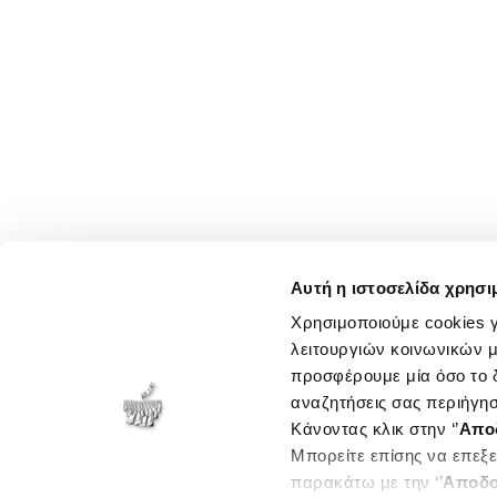
Αυτή η ιστοσελίδα χρησι
Χρησιμοποιούμε cookies γ
λειτουργιών κοινωνικών μ
προσφέρουμε μία όσο το δ
αναζητήσεις σας περιήγησ
Κάνοντας κλικ στην ‘’
Απο
Μπορείτε επίσης να επεξε
παρακάτω με την ‘’
Αποδο