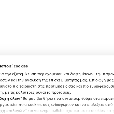
μοποιεί cookies
ια την εξατομίκευση περιεχομένου και διαφημίσεων, την παρο
έσων και την ανάλυση της επισκεψιμότητάς μας. Επιδίωξη μας 
υνατό πιο ταιριαστή στις προτιμήσεις σας και πιο ενδιαφέρουσα
η, με τις καλύτερες δυνατές προτάσεις.
δοχή όλων
’’ θα μας βοηθήσετε να ανταποκριθούμε στα παρα
ργαστείτε ποια cookies σας ενδιαφέρουν και να επιλέξετε από
χή επιλογών
΄΄και να ενημερωθείτε σχετικά με τα cookies στ