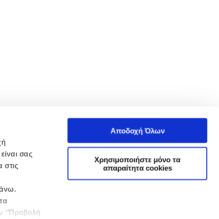
Αποδοχή Όλων
χή
είναι σας
Χρησιμοποιήστε μόνο τα
 στις
απαραίτητα cookies
πάνω.
 τα
ην ‘’Προβολή