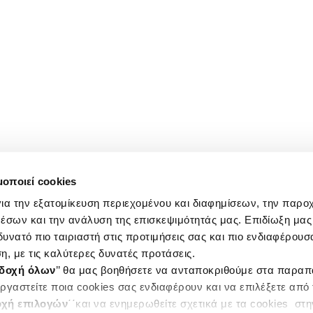
μοποιεί cookies
ια την εξατομίκευση περιεχομένου και διαφημίσεων, την παρο
έσων και την ανάλυση της επισκεψιμότητάς μας. Επιδίωξη μας 
υνατό πιο ταιριαστή στις προτιμήσεις σας και πιο ενδιαφέρουσα
η, με τις καλύτερες δυνατές προτάσεις.
δοχή όλων
’’ θα μας βοηθήσετε να ανταποκριθούμε στα παρα
ργαστείτε ποια cookies σας ενδιαφέρουν και να επιλέξετε από
χή επιλογών
΄΄και να ενημερωθείτε σχετικά με τα cookies στ