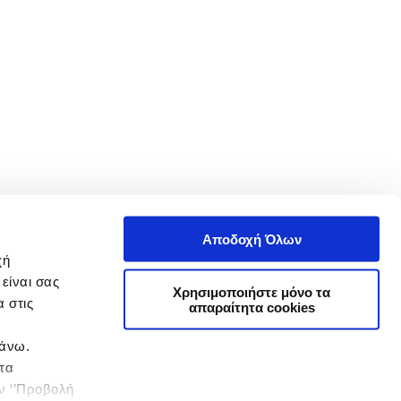
Αποδοχή Όλων
χή
είναι σας
Χρησιμοποιήστε μόνο τα
 στις
απαραίτητα cookies
πάνω.
 τα
ην ‘’Προβολή