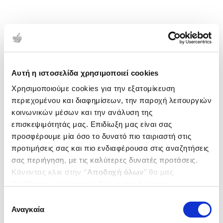
Αυτή η ιστοσελίδα χρησιμοποιεί cookies
Χρησιμοποιούμε cookies για την εξατομίκευση
περιεχομένου και διαφημίσεων, την παροχή λειτουργιών
κοινωνικών μέσων και την ανάλυση της
επισκεψιμότητάς μας. Επιδίωξη μας είναι σας
προσφέρουμε μία όσο το δυνατό πιο ταιριαστή στις
προτιμήσεις σας και πιο ενδιαφέρουσα στις αναζητήσεις
σας περιήγηση, με τις καλύτερες δυνατές προτάσεις.
Κάνοντας κλικ στην ‘’
Αποδοχή όλων
’’ θα μας
βοηθήσετε να ανταποκριθούμε στα παραπάνω.
Μπορείτε επίσης να επεξεργαστείτε ποια cookies σας
Επιλογή
ενδιαφέρουν και να επιλέξετε από τα παρακάτω με την
Αναγκαία
συγκατάθεσης
‘’
Αποδοχή επιλογών
΄΄και να ενημερωθείτε σχετικά με