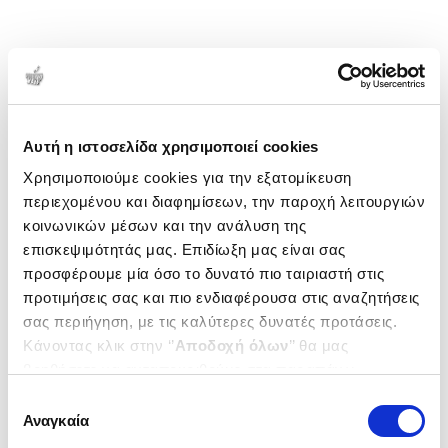
Αυτή η ιστοσελίδα χρησιμοποιεί cookies
Χρησιμοποιούμε cookies για την εξατομίκευση
περιεχομένου και διαφημίσεων, την παροχή λειτουργιών
κοινωνικών μέσων και την ανάλυση της
επισκεψιμότητάς μας. Επιδίωξη μας είναι σας
προσφέρουμε μία όσο το δυνατό πιο ταιριαστή στις
προτιμήσεις σας και πιο ενδιαφέρουσα στις αναζητήσεις
σας περιήγηση, με τις καλύτερες δυνατές προτάσεις.
Κάνοντας κλικ στην ‘’
Αποδοχή όλων
’’ θα μας
βοηθήσετε να ανταποκριθούμε στα παραπάνω.
Μπορείτε επίσης να επεξεργαστείτε ποια cookies σας
Επιλογή
ενδιαφέρουν και να επιλέξετε από τα παρακάτω με την
Αναγκαία
συγκατάθεσης
‘’
Αποδοχή επιλογών
΄΄και να ενημερωθείτε σχετικά με