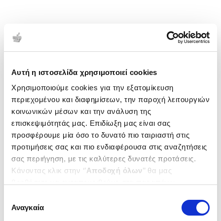
Αυτή η ιστοσελίδα χρησιμοποιεί cookies
Χρησιμοποιούμε cookies για την εξατομίκευση
περιεχομένου και διαφημίσεων, την παροχή λειτουργιών
κοινωνικών μέσων και την ανάλυση της
επισκεψιμότητάς μας. Επιδίωξη μας είναι σας
προσφέρουμε μία όσο το δυνατό πιο ταιριαστή στις
προτιμήσεις σας και πιο ενδιαφέρουσα στις αναζητήσεις
σας περιήγηση, με τις καλύτερες δυνατές προτάσεις.
Κάνοντας κλικ στην ‘’
Αποδοχή όλων
’’ θα μας
βοηθήσετε να ανταποκριθούμε στα παραπάνω.
Μπορείτε επίσης να επεξεργαστείτε ποια cookies σας
Επιλογή
ενδιαφέρουν και να επιλέξετε από τα παρακάτω με την
Αναγκαία
συγκατάθεσης
‘’
Αποδοχή επιλογών
΄΄και να ενημερωθείτε σχετικά με