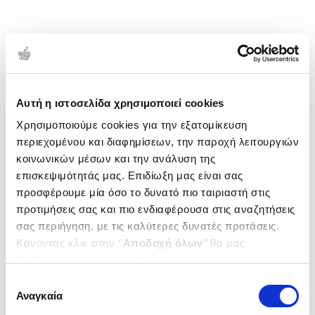
Αυτή η ιστοσελίδα χρησιμοποιεί cookies
Χρησιμοποιούμε cookies για την εξατομίκευση
περιεχομένου και διαφημίσεων, την παροχή λειτουργιών
κοινωνικών μέσων και την ανάλυση της
επισκεψιμότητάς μας. Επιδίωξη μας είναι σας
προσφέρουμε μία όσο το δυνατό πιο ταιριαστή στις
προτιμήσεις σας και πιο ενδιαφέρουσα στις αναζητήσεις
σας περιήγηση, με τις καλύτερες δυνατές προτάσεις.
Κάνοντας κλικ στην ‘’
Αποδοχή όλων
’’ θα μας
βοηθήσετε να ανταποκριθούμε στα παραπάνω.
Μπορείτε επίσης να επεξεργαστείτε ποια cookies σας
Επιλογή
ενδιαφέρουν και να επιλέξετε από τα παρακάτω με την
Αναγκαία
συγκατάθεσης
‘’
Αποδοχή επιλογών
΄΄και να ενημερωθείτε σχετικά με