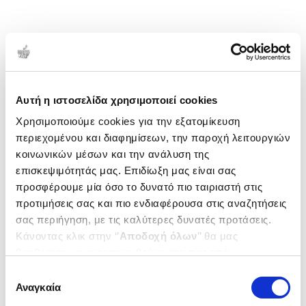
Αυτή η ιστοσελίδα χρησιμοποιεί cookies
Χρησιμοποιούμε cookies για την εξατομίκευση
περιεχομένου και διαφημίσεων, την παροχή λειτουργιών
κοινωνικών μέσων και την ανάλυση της
επισκεψιμότητάς μας. Επιδίωξη μας είναι σας
προσφέρουμε μία όσο το δυνατό πιο ταιριαστή στις
προτιμήσεις σας και πιο ενδιαφέρουσα στις αναζητήσεις
σας περιήγηση, με τις καλύτερες δυνατές προτάσεις.
Κάνοντας κλικ στην ‘’
Αποδοχή όλων
’’ θα μας
βοηθήσετε να ανταποκριθούμε στα παραπάνω.
Μπορείτε επίσης να επεξεργαστείτε ποια cookies σας
Επιλογή
ενδιαφέρουν και να επιλέξετε από τα παρακάτω με την
Αναγκαία
συγκατάθεσης
‘’
Αποδοχή επιλογών
΄΄και να ενημερωθείτε σχετικά με