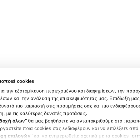
μοποιεί cookies
ια την εξατομίκευση περιεχομένου και διαφημίσεων, την παρο
έσων και την ανάλυση της επισκεψιμότητάς μας. Επιδίωξη μας 
υνατό πιο ταιριαστή στις προτιμήσεις σας και πιο ενδιαφέρουσα
η, με τις καλύτερες δυνατές προτάσεις.
δοχή όλων
’’ θα μας βοηθήσετε να ανταποκριθούμε στα παρα
ργαστείτε ποια cookies σας ενδιαφέρουν και να επιλέξετε από
χή επιλογών
΄΄και να ενημερωθείτε σχετικά με τα cookies στ