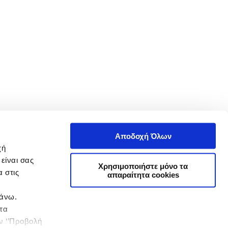
Αποδοχή Όλων
χή
είναι σας
Χρησιμοποιήστε μόνο τα
 στις
απαραίτητα cookies
πάνω.
 τα
ην ‘’Προβολή