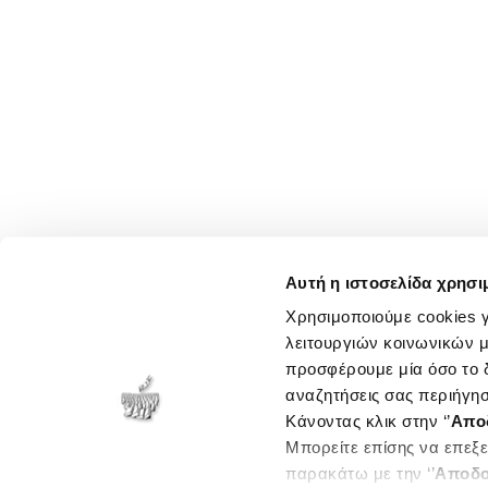
Αυτή η ιστοσελίδα χρησι
Χρησιμοποιούμε cookies γ
λειτουργιών κοινωνικών μ
προσφέρουμε μία όσο το δ
αναζητήσεις σας περιήγησ
Κάνοντας κλικ στην ‘’
Απο
Μπορείτε επίσης να επεξε
παρακάτω με την ‘’
Αποδο