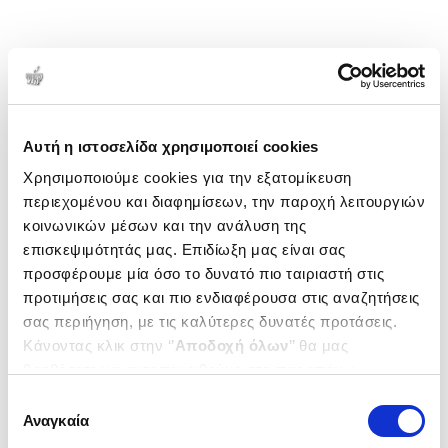
Αυτή η ιστοσελίδα χρησιμοποιεί cookies
Χρησιμοποιούμε cookies για την εξατομίκευση
περιεχομένου και διαφημίσεων, την παροχή λειτουργιών
κοινωνικών μέσων και την ανάλυση της
επισκεψιμότητάς μας. Επιδίωξη μας είναι σας
προσφέρουμε μία όσο το δυνατό πιο ταιριαστή στις
προτιμήσεις σας και πιο ενδιαφέρουσα στις αναζητήσεις
σας περιήγηση, με τις καλύτερες δυνατές προτάσεις.
Κάνοντας κλικ στην ‘’
Αποδοχή όλων
’’ θα μας
βοηθήσετε να ανταποκριθούμε στα παραπάνω.
Μπορείτε επίσης να επεξεργαστείτε ποια cookies σας
Επιλογή
ενδιαφέρουν και να επιλέξετε από τα παρακάτω με την
Αναγκαία
συγκατάθεσης
‘’
Αποδοχή επιλογών
΄΄και να ενημερωθείτε σχετικά με