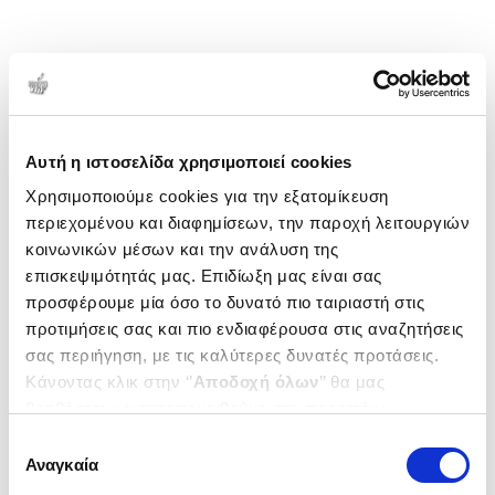
Αυτή η ιστοσελίδα χρησιμοποιεί cookies
Χρησιμοποιούμε cookies για την εξατομίκευση
περιεχομένου και διαφημίσεων, την παροχή λειτουργιών
κοινωνικών μέσων και την ανάλυση της
επισκεψιμότητάς μας. Επιδίωξη μας είναι σας
προσφέρουμε μία όσο το δυνατό πιο ταιριαστή στις
προτιμήσεις σας και πιο ενδιαφέρουσα στις αναζητήσεις
σας περιήγηση, με τις καλύτερες δυνατές προτάσεις.
Κάνοντας κλικ στην ‘’
Αποδοχή όλων
’’ θα μας
βοηθήσετε να ανταποκριθούμε στα παραπάνω.
Μπορείτε επίσης να επεξεργαστείτε ποια cookies σας
Επιλογή
ενδιαφέρουν και να επιλέξετε από τα παρακάτω με την
Αναγκαία
συγκατάθεσης
‘’
Αποδοχή επιλογών
΄΄και να ενημερωθείτε σχετικά με