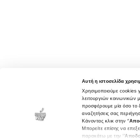
Αυτή η ιστοσελίδα χρησι
Χρησιμοποιούμε cookies γ
λειτουργιών κοινωνικών μ
προσφέρουμε μία όσο το δ
αναζητήσεις σας περιήγησ
Κάνοντας κλικ στην ‘’
Απο
Μπορείτε επίσης να επεξε
παρακάτω με την ‘’
Αποδο