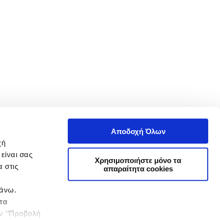
Αποδοχή Όλων
χή
είναι σας
Χρησιμοποιήστε μόνο τα
 στις
απαραίτητα cookies
πάνω.
 τα
ην ‘’Προβολή