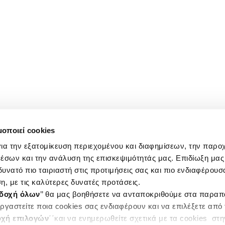
μοποιεί cookies
ια την εξατομίκευση περιεχομένου και διαφημίσεων, την παρο
έσων και την ανάλυση της επισκεψιμότητάς μας. Επιδίωξη μας 
υνατό πιο ταιριαστή στις προτιμήσεις σας και πιο ενδιαφέρουσα
η, με τις καλύτερες δυνατές προτάσεις.
δοχή όλων
’’ θα μας βοηθήσετε να ανταποκριθούμε στα παρα
ργαστείτε ποια cookies σας ενδιαφέρουν και να επιλέξετε από
χή επιλογών
΄΄και να ενημερωθείτε σχετικά με τα cookies στ